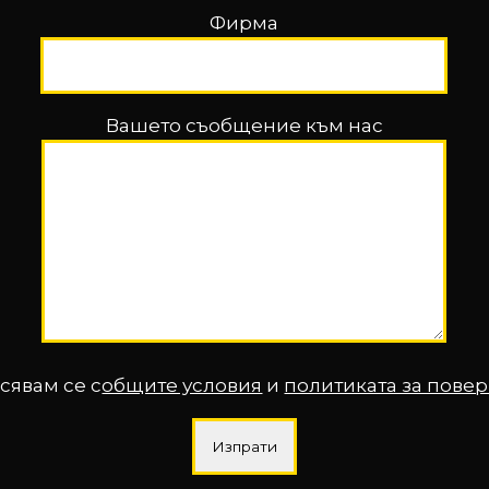
Фирма
Вашето съобщение към нас
сявам се с
общите условия
и
политиката за пове