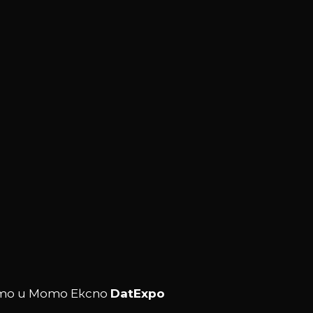
вто и Мото Експо
DatExpo