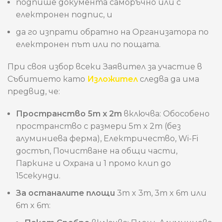
подпише документа саморъчно или с
електронен подпис, и
да го изпрати обратно на Организатора по
електронен път или по пощата.
При своя избор всеки Заявител за участие в
Събитието като
Изложител
следва да има
предвид, че:
Пространство 5m x 2m
включва: Обособено
пространство с размери 5m x 2m (без
алуминиева ферма), Електричество, Wi-Fi
достъп, Почистване на общи части,
Паркинг и Охрана и 1 промо клип до
15секунди.
За останалите площи
3m x 3m, 3m x 6m или
6m x 6m: