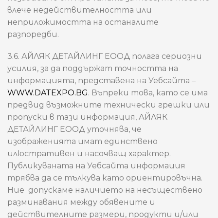
влече недействителността или
неприложимостта на останалите
разпоредби.
3.6. АЙЛЯК ДЕТАЙЛИНГ ЕООД полага сериозни
усилия, за да поддържат точността на
информацията, представена на Уебсайта –
WWW.DATEXPO.BG
. Въпреки това, като се има
предвид възможните технически грешки или
пропуски в тази информация, АЙЛЯК
ДЕТАЙЛИНГ ЕООД уточнява, че
изображенията имат единствено
илюстративен и насочващ характер.
Публикуваната на Уебсайта информация
трябва да се тълкува като ориентировъчна.
Ние допускаме наличието на несъществено
разминавания между обявените и
действителните размери, продукти и/или