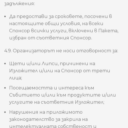
задължения:
Да предостави за сроковете, посочени в
настоящите общи условия, на всеки
Спонсор всички услуги, включени в Пакета,
избран от съответния Спонсор.
4.9. Организаторът не носи отговорност за:
Щети и/или Липси, причинени на
Изложител и/или на Спонсор от трети
лица;
Посещаемостта и интереса към
Събитието и/или към продуктите и/или
услугите на съответния Изложител;
Нарушения на приложимото
законодателство за закрила на
интелектуалната собственост и