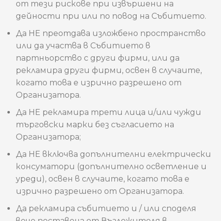
от тези рискове при извършени на
дейности при или по повод на Събитието.
Да НЕ преотдава изложбено пространство
или да участва в Събитието в
партньорство с други фирми, или да
рекламира други фирми, освен в случаите,
когато това е изрично разрешено от
Организатора.
Да НЕ рекламира трети лица и/или чужди
търговски марки без съгласието на
Организатора;
Да НЕ включва допълнителни електрически
консуматори (допълнително осветление и
уреди), освен в случаите, когато това е
изрично разрешено от Организатора.
Да рекламира събитието и / или споделя
вече поставена от Възложителя в