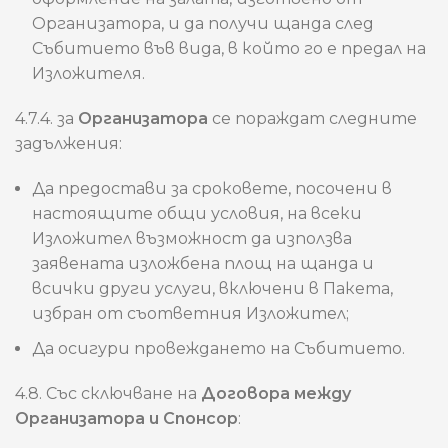
Организатора, и да получи щанда след
Събитието във вида, в който го е предал на
Изложителя.
4.7.4. за
Организатора
се пораждат следните
задължения:
Да предостави за сроковете, посочени в
настоящите общи условия, на всеки
Изложител възможност да използва
заявената изложбена площ на щанда и
всички други услуги, включени в Пакета,
избран от съответния Изложител;
Да осигури провеждането на Събитието.
4.8. Със сключване на
Договора между
Организатора и Спонсор
: