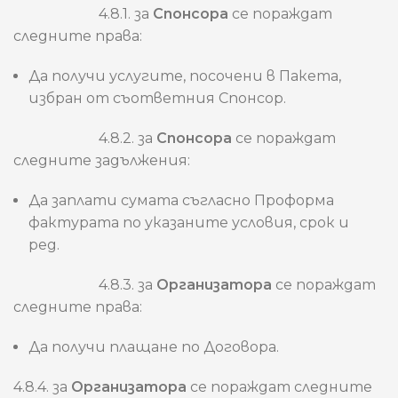
4.8.1. за
Спонсора
се пораждат
следните права:
Да получи услугите, посочени в Пакета,
избран от съответния Спонсор.
4.8.2. за
Спонсора
се пораждат
следните задължения:
Да заплати сумата съгласно Проформа
фактурата по указаните условия, срок и
ред.
4.8.3. за
Организатора
се пораждат
следните права:
Да получи плащане по Договора.
4.8.4. за
Организатора
се пораждат следните