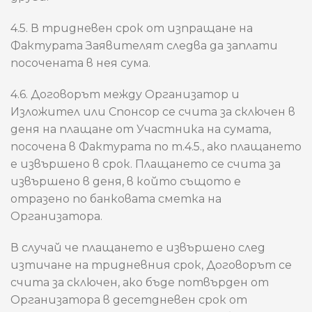
4.5. В тридневен срок от изпращане на
Фактурата Заявителят следва да заплати
посочената в нея сума.
4.6. Договорът между Организатор и
Изложител или Спонсор се счита за сключен в
деня на плащане от Участника на сумата,
посочена в Фактурата по т.4.5., ако плащането
е извършено в срок. Плащането се счита за
извършено в деня, в който същото е
отразено по банковата сметка на
Организатора.
В случай че плащането е извършено след
изтичане на тридневния срок, Договорът се
счита за сключен, ако бъде потвърден от
Организатора в десетдневен срок от