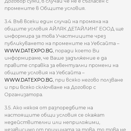
Договор суми, в случай че не е съгласен с
промените в Общите условия.
3.4. Във всеки един случай на промяна на
общите условия АЙЛЯК ДЕТАЙЛИНГ ЕООД ще
информира за това Участниците чрез
публикуването на промените на Уебсайта –
WWW.DATEXPO.BG
, поради което Ви
информираме, че Ваше задължение е да
правите справка за евентуални промени на
общите условия на Уебсайта –
WWW.DATEXPO.BG
, при всяко негово ползване
и при всяко сключване на Договор с
Организатора.
3.5. Ако някоя от разпоредбите на
настоящите общи условия се окажат
недействителни или неприложими,
независимо от причината за това, то това не