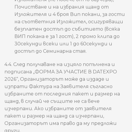
Почистване и на избрания щанд от
Изложителя и 4 броя Вип покани, за гости
на съответния Изложител, осигуряващи
безплатен достъп до събитието (всяка
ВИП покана е за 1 гост), 2 промо клипа до
30секунди всеки или 1 до 60секунди и
достъп до Семинарна стая.
4.4. След получаване на изцяло попълнена и
подписана „ФОРМА ЗА УЧАСТИЕ В DATEXPO
2026“, Организаторът може да издаде и
изпрати Фактура на Заявителя съгласно
избраните от последния пакет и размер на
щанд, в случай че същите не са вече
изчерпани. Ако избраните от заявителя
пакет и размер на щанд са изчерпани,
Организаторът има право да му предложи
други.