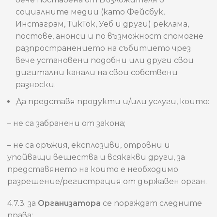
социалните медии (като Фейсбук,
Инстаграм, ТикТок, Уеб и други) реклама,
постове, анонси и по възможност спомогне
разпространението на събитието чрез
вече установени подобни или други свои
дигитални канали на свои собствени
разноски.
Да представя продукти и/или услуги, които:
– не са забранени от закона;
– не са оръжия, експлозиви, отровни и
упойващи вещества и всякакви други, за
представянето на които е необходимо
разрешение/регистрация от държавен орган.
4.7.3. за
Организатора
се пораждат следните
права: