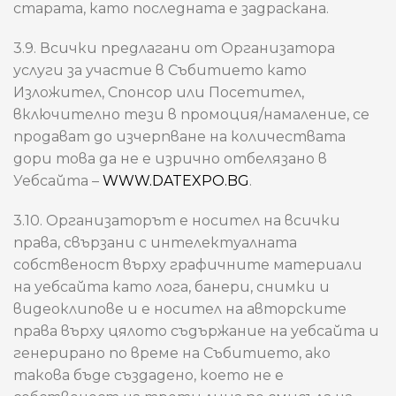
старата, като последната е задраскана.
3.9. Всички предлагани от Организатора
услуги за участие в Събитието като
Изложител, Спонсор или Посетител,
включително тези в промоция/намаление, се
продават до изчерпване на количествата
дори това да не е изрично отбелязано в
Уебсайта –
WWW.DATEXPO.BG
.
3.10. Организаторът е носител на всички
права, свързани с интелектуалната
собственост върху графичните материали
на уебсайта като лога, банери, снимки и
видеоклипове и е носител на авторските
права върху цялото съдържание на уебсайта и
генерирано по време на Събитието, ако
такова бъде създадено, което не е