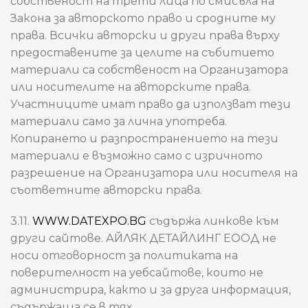
собственост на трети лица по смисъла на
Закона за авторското право и сродните му
права. Всички авторски и други права върху
предоставените за целите на събитието
материали са собственост на Организатора
или носителите на авторските права.
Участниците имат право да използват тези
материали само за лична употреба.
Копирането и разпространението на тези
материали е възможно само с изричното
разрешение на Организатора или носителя на
съответните авторски права.
3.11.
WWW.DATEXPO.BG
съдържа линкове към
други сайтове. АЙЛЯК ДЕТАЙЛИНГ ЕООД не
носи отговорност за политиката на
поверителност на уебсайтове, които не
администрира, както и за друга информация,
съдържаща се в тях.