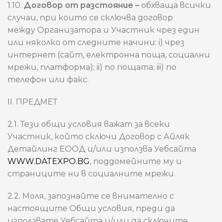
1.10.
Договор от разстояние –
обхваща всички
случаи, при които се сключва договор
между Организатора и Участник чрез един
или няколко от следните начини: i) чрез
интернет (сайт, електронна поща, социални
мрежи, платформа); ii) по пощата; iii) по
телефон или факс.
II. ПРЕДМЕТ
2.1. Тези общи условия важат за всеки
Участник, който сключи Договор с Айляк
Детайлинг ЕООД и/или използва Уебсайта
WWW.DATEXPO.BG
, поддомейните му и
страниците ни в социалните мрежи.
2.2. Моля, запознайте се внимателно с
настоящите Общи условия, преди да
използвате Уебсайта и/или да сключите