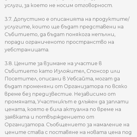
услуги, за което не носим отговорност.
3.7. Допустимо е описанията на продуктите/
услугите, които ще бъдат представени на
Събитието, да бъдат понякога непълни,
поради ограниченото пространство на
уебстраницата.
3.8. Цените за взимане на участие в
Събитието като Изложител, Спонсор или
Посетител, описани в Уебсайта, могат да
бъдат променяни от Организатора по всяко
време без предизвестие. Независимо от
промяната, Участникът е длъжен да заплати
цената, която е била актуална по време на
заявката и потвърждението от
Организатора. Съобщението за намаление на
цените става с поставяне на новата цена под