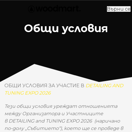
Върни се
Общи условия
ОБЩИ УСЛОВИЯ ЗА УЧАСТИЕ В
DETAILING AND
TUNING EXPO 2026
Тези общи условия уреждат отношенията
между Организатора и Участниците
в DETAILING and TUNING EXPO 2026 (наричано
по-долу „Събитието“), което ще се проведе в