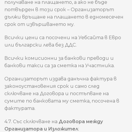
получаване на плащането, а ако не бъде
потвърден в този срок – Организаторът
дължи връщане на плащането в едномесечен
срок от извършването му.
Всички цени са посочени на Уебсайта в Евро
или български лева без ДДС.
Всички комисионни за банкови преводи и
банкови такси са за сметка на Участника.
Организаторът издава данъчна фактура в
законоустановения срок и само след
сключване на Договора и постъпване на
сумите по банковата му сметка, посочена в
фактурата.
4.7. Със сключване на
Договора между
Организатора и Изложител
: