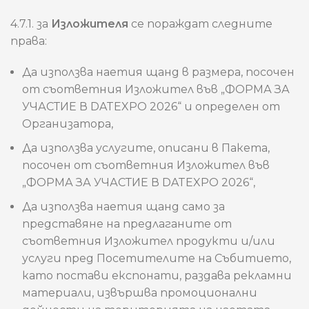
4.7.1. за
Изложителя
се пораждат следните
права:
Да използва наетия щанд в размера, посочен
от съответния Изложител във „ФОРМА ЗА
УЧАСТИЕ В DATEXPO 2026“ и определен от
Организатора,
Да използва услугите, описани в Пакета,
посочен от съответния Изложител във
„ФОРМА ЗА УЧАСТИЕ В DATEXPO 2026“,
Да използва наетия щанд само за
представяне на предлаганите от
съответния Изложител продукти и/или
услуги пред Посетителите на Събитието,
като постави експонати, раздава рекламни
материали, извършва промоционални