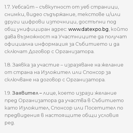
1.7. Уебсайт – съвкупност от уеб страници,
снимки, видео съдържание, текстове и/или
други цифрови източници, достъпни под
общ унифициран адрес:
www.datexpo.bg
, който
дава възможност на Участниците да получат
официална информация за Събитието и да
сключат Договор с Организатора.
1.8. Заявка за участие – изразяване на желание
от страна на Изложител или Спонсор за
сключване на договор с Организатора.
1.9.
Заявител –
лице, което изрази желание
пред Организатора да участва в Събитието
като Изложител, Спонсор или Посетител по
предвидения в настоящите общи условия
ред.