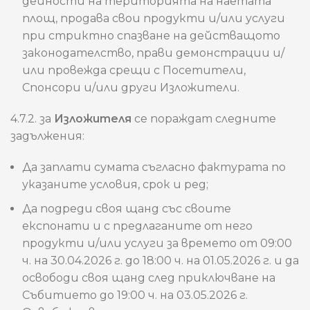
дейности на територията на наетата
площ, продава свои продукти и/или услуги
при стриктно спазване на действащото
законодателство, прави демонстрации и/
или провежда срещи с Посетители,
Спонсори и/или други Изложители.
4.7.2. за
Изложителя
се пораждат следните
задължения:
Да заплати сумата съгласно фактурата по
указаните условия, срок и ред;
Да подреди своя щанд със своите
експонати и с предлаганите от него
продукти и/или услуги за времето от 09:00
ч. на 30.04.2026 г. до 18:00 ч. на 01.05.2026 г. и да
освободи своя щанд след приключване на
Събитието до 19:00 ч. на 03.05.2026 г.