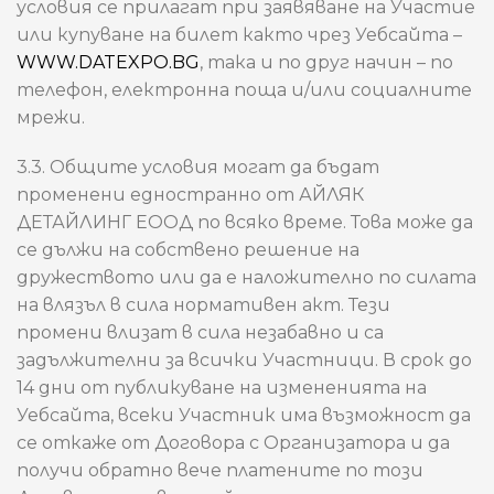
условия се прилагат при заявяване на Участие
или купуване на билет както чрез Уебсайта –
WWW.DATEXPO.BG
, така и по друг начин – по
телефон, електронна поща и/или социалните
мрежи.
3.3. Общите условия могат да бъдат
променени едностранно от АЙЛЯК
ДЕТАЙЛИНГ ЕООД по всяко време. Това може да
се дължи на собствено решение на
дружеството или да е наложително по силата
на влязъл в сила нормативен акт. Тези
промени влизат в сила незабавно и са
задължителни за всички Участници. В срок до
14 дни от публикуване на измененията на
Уебсайта, всеки Участник има възможност да
се откаже от Договора с Организатора и да
получи обратно вече платените по този