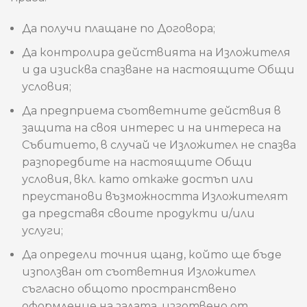
Да получи плащане по Договора;
Да контролира действията на Изложителя
и да изисква спазване на настоящите Общи
условия;
Да предприема съответните действия в
защита на своя интерес и на интереса на
Събитието, в случай че Изложител не спазва
разпоредбите на настоящите Общи
условия, вкл. като откаже достъп или
преустанови възможността Изложителят
да представя своите продукти и/или
услуги;
Да определи точния щанд, който ще бъде
използван от съответния Изложител
съгласно общото пространствено
оформление на залата, изготвено от