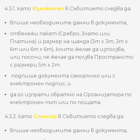
4.3.1. като
Изложител
в Събитието следва да:
впише необходимите данни в документа,
отбележи пакет (Сребро, Злато или
Платина) и размер на щанда (3m x 3m, 3m x
6m или 6m x 6m), които желае да използва,
или посочи, че желае да ползва Пространсто
с размери 5m x 2m.
подпише документа саморъчно или с
електронен подпис, и
да го изпрати обратно на Организатора по
електронен път или по пощата.
4.3.2. като
Спонсор
в Събитието следва да:
впише необходимите данни в документа,