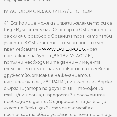
IV. ДОГОВОР С ИЗЛОЖИТЕЛ / СПОНСОР
4.1. Всяко лице може да изрази желанието си да
бъде Изложител или Спонсор на Събитието и
да сключи договор с Организатора, като заяви
участие в Събитието по електронен път
през Уебсайта –
WWW.DATEXPO.BG
, чрез
натискане на бутон „ЗАЯВИ УЧАСТИЕ“,
попълни необходимите данни – Име, e-mail,
телефонен номер, наименование на неговото
дружество, описание на желанието, и
натисне бутон „ИЗПРАТИ“, или като се свърже
с Организатора по друг начин – телефон, e-
mail, и/или поща, и предостави посочените
необходими данни. С изпращане на заявка за
участие всеки заявител се съгласява с
настоящите общи условия и с политиката за