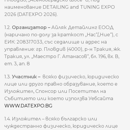
наименование DETAILING and TUNING EXPO
2026 (DATEXPO 2026).
1.2.
Организатор –
Айляк Детайлинг ЕООД
(наричано по-долу за краткост „Нас“/„Ние“), с
ЕИК: 208317033, със седалище и адрес на
управление: гр. Пловдив (4000), р-н Тракия, жк.
Тракия, ул. „Маестро Г. Атанасов“, бл. 196, вх. В,
ет. 3, ап. 8
1.3.
Участник –
всяко физическо, юридическо
лице или друго правно образувание, което е
Изложител, Спонсор или Посетител на
Събитието или което използва Уебсайта
WWW.DATEXPO.BG
1.4. Изложител – всяко българско или
чуждестранно физическо, юридическо лице