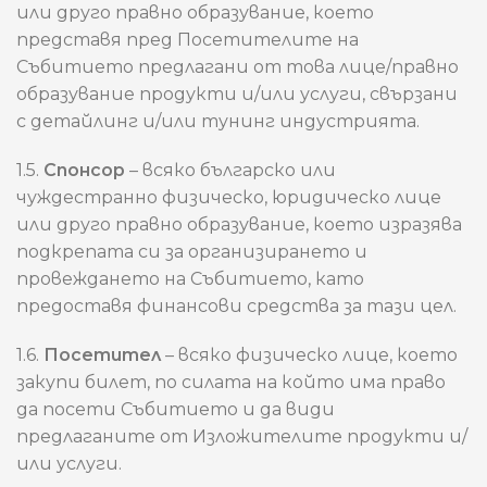
или друго правно образувание, което
представя пред Посетителите на
Събитието предлагани от това лице/правно
образувание продукти и/или услуги, свързани
с детайлинг и/или тунинг индустрията.
1.5.
Спонсор
– всяко българско или
чуждестранно физическо, юридическо лице
или друго правно образувание, което изразява
подкрепата си за организирането и
провеждането на Събитието, като
предоставя финансови средства за тази цел.
1.6.
Посетител
– всяко физическо лице, което
закупи билет, по силата на който има право
да посети Събитието и да види
предлаганите от Изложителите продукти и/
или услуги.