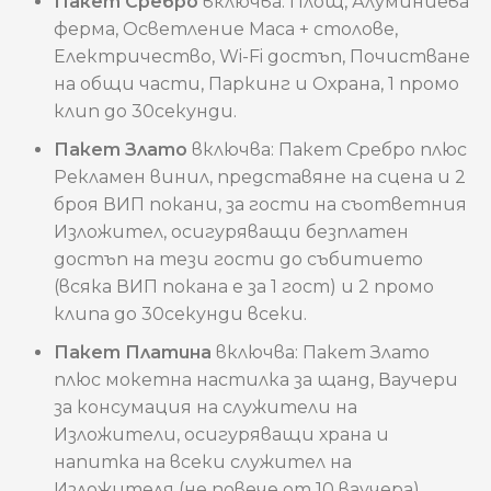
Пакет Сребро
включва: Площ, Алуминиева
ферма, Осветление Маса + столове,
Електричество, Wi-Fi достъп, Почистване
на общи части, Паркинг и Охрана, 1 промо
клип до 30секунди.
Пакет Злато
включва: Пакет Сребро плюс
Рекламен винил, представяне на сцена и 2
броя ВИП покани, за гости на съответния
Изложител, осигуряващи безплатен
достъп на тези гости до събитието
(всяка ВИП покана е за 1 гост) и 2 промо
клипа до 30секунди всеки.
Пакет Платина
включва: Пакет Злато
плюс мокетна настилка за щанд, Ваучери
за консумация на служители на
Изложители, осигуряващи храна и
напитка на всеки служител на
Изложителя (не повече от 10 ваучера),