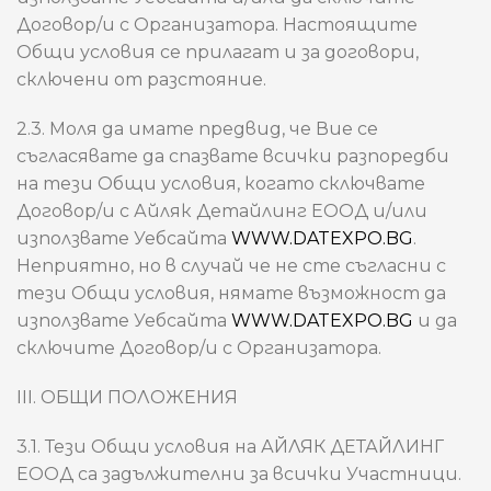
Договор/и с Организатора. Настоящите
Общи условия се прилагат и за договори,
сключени от разстояние.
2.3. Моля да имате предвид, че Вие се
съгласявате да спазвате всички разпоредби
на тези Общи условия, когато сключвате
Договор/и с Айляк Детайлинг ЕООД и/или
използвате Уебсайта
WWW.DATEXPO.BG
.
Неприятно, но в случай че не сте съгласни с
тези Общи условия, нямате възможност да
използвате Уебсайта
WWW.DATEXPO.BG
и да
сключите Договор/и с Организатора.
III. ОБЩИ ПОЛОЖЕНИЯ
3.1. Тези Общи условия на АЙЛЯК ДЕТАЙЛИНГ
ЕООД са задължителни за всички Участници.