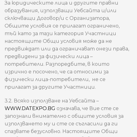
За юридическите лица и другите правни
образувания, използващи Уебсайта и/или
сключващи Договор/и с Организатора,
Общите условия се прилагат ограничено,
тъй като за тази категория Участници
настоящите Общи условия може да не
предвиждат или да ограничават онези права,
предвидени за физически лица –
потребители. Разпоредбите, в които
изрично е посочено, че са относими за
физически лица-потребители, не се
прилагат за другите Участници.
3.2. Всяко използване на Уебсайта –
WWW.DATEXPO.BG
означава, че Вие сте се
запознали внимателно с общите условия за
използването му и сте се съгласили да ги
спазвате безусловно. Настоящите Общи