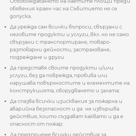
Освобождаването на наетите площи преди
обявения краен час на Събитието не се
допуска.
Да урежда сам всички въпроси, свързани с
неговите продукти и услуги, вкл. но не само
свързани с транспортиране, товаро-
разтоварни дейности, застраховане,
подреждане и други.
Да представя своите продукти и/или
услуги, без да поврежда, пробива или
нарушава повърхностите и елементите на
конструкцията, оборудването и залата;
Да спазва всички изисквания за пожарна и
аварийна безопасност и да не извършва
действия, които създават каквато и да е
опасност от пожар;
Да предприеме всички действия за